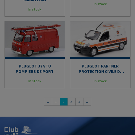
In stock
In stock
PEUGEOT J7 VTU
PEUGEOT PARTNER
POMPIERS DE PORT
PROTECTION CIVILE DE
PARIS
In stock
In stock
←
1
2
3
4
→