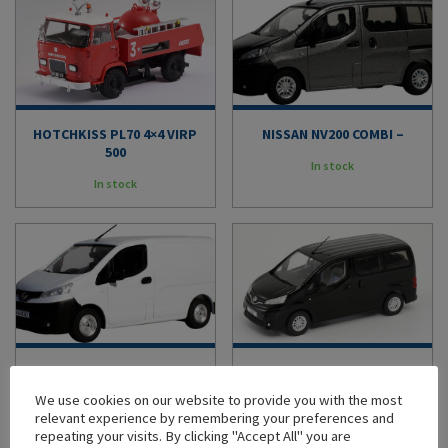
HOTCHKISS PL70 4×4 VIRP
NISSAN NV200 COMBI –
500
In stock
In stock
NISSAN NV200 EUROPEAN
NISSAN NV200 EVALIA
VAN –
We use cookies on our website to provide you with the most
In stock
relevant experience by remembering your preferences and
In stock
repeating your visits. By clicking "Accept All" you are