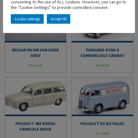
consenting to the use of ALL cookies. However, you can go to
the "Cookie Settings" to provide controlled consent.
Cookie settings
Accept All
NISSAN NV200 VAN DARK
PANHARD DYNA X
GREY
COMMERCIALE GRENAT
In stock
In stock
PEUGEOT 403 BREAK
PEUGEOT D3 BUTAGAZ
FAMILIALE BEIGE
In stock