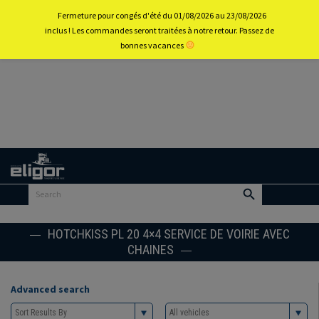
0
Fermeture pour congés d'été du 01/08/2026 au 23/08/2026
inclus ! Les commandes seront traitées à notre retour. Passez de
bonnes vacances
Back to
home
portal
HOTCHKISS PL 20 4×4 SERVICE DE VOIRIE AVEC
CHAINES
Advanced search