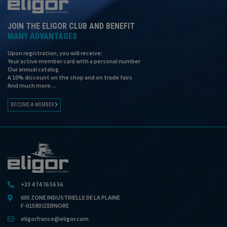
JOIN THE ELIGOR CLUB AND BENEFIT
MANY ADVANTAGES
Upon registration, you will receive:
Your active member card with a personal number
Our annual catalog
A 10% discount on the shop and on trade fairs
And much more…
BECOME A MEMBER
+33 4 74 76 56 56
605 ZONE INDUSTRIELLE DE LA PLAINE
F-01580 IZERNORE
eligorfrance@eligor.com