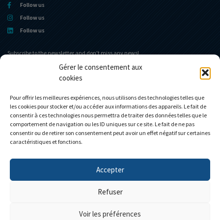
Follow us
Follow us
Follow us
Subscribe to the newsletter and don't miss any news!
Gérer le consentement aux
cookies
Home portal
The museum
The Company
News
Pour offrir les meilleures expériences, nous utilisons des technologies telles que
les cookies pour stocker et/ou accéder aux informations des appareils. Le fait de
Eligor club
Contact
consentir à ces technologies nous permettra de traiter des données telles que le
Shop
My account
comportement de navigation ou les ID uniques sur ce site. Le fait de ne pas
consentir ou de retirer son consentement peut avoir un effet négatif sur certaines
Custom models
Cart
caractéristiques et fonctions.
Accepter
Personnalisez votre camion
Refuser
Voir les préférences