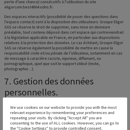
perte d’une chance) consécutifs à l’utilisation du site
eligorcom.best4864.odns.fr
.
Des espaces interactifs (possibilité de poser des questions dans
l’espace contact) sont à la disposition des utilisateurs. Groupe Eligor
SAS se réserve le droit de supprimer, sans mise en demeure
préalable, tout contenu déposé dans cet espace qui contreviendrait
à la législation applicable en France, en particulier aux dispositions
relatives à la protection des données. Le cas échéant, Groupe Eligor
SAS se réserve également la possibilité de mettre en cause la
responsabilité civile et/ou pénale de l’utilisateur, notamment en cas
de message à caractère raciste, injurieux, diffamant, ou
pornographique, quel que soit le support utilisé (texte,
photographie…).
7. Gestion des données
personnelles.
En France, les données personnelles sont notamment protégées par
We use cookies on our website to provide you with the most
la loi n° 78-87 du 6 janvier 1978, la loi n° 2004-801 du 6 août 2004,
relevant experience by remembering your preferences and
l'article L. 226-13 du Code pénal et la Directive Européenne du 24
repeating your visits. By clicking "Accept All" you are
octobre 1995.
consenting to the use of ALL cookies. However, you can go to
A l'occasion de l'utilisation du site
eligorcom.best4864.odns.fr
,
the "Cookie Settings" to provide controlled consent.