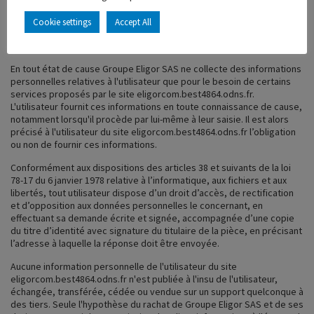
peuvent êtres recueillies : l'URL des liens par l'intermédiaire desquels
l'utilisateur a accédé au site
eligorcom.best4864.odns.fr
, le
Cookie settings
Accept All
fournisseur d'accès de l'utilisateur, l'adresse de protocole Internet
(IP) de l'utilisateur.
En tout état de cause Groupe Eligor SAS ne collecte des informations
personnelles relatives à l'utilisateur que pour le besoin de certains
services proposés par le site
eligorcom.best4864.odns.fr
.
L'utilisateur fournit ces informations en toute connaissance de cause,
notamment lorsqu'il procède par lui-même à leur saisie. Il est alors
précisé à l'utilisateur du site
eligorcom.best4864.odns.fr
l’obligation
ou non de fournir ces informations.
Conformément aux dispositions des articles 38 et suivants de la loi
78-17 du 6 janvier 1978 relative à l’informatique, aux fichiers et aux
libertés, tout utilisateur dispose d’un droit d’accès, de rectification
et d’opposition aux données personnelles le concernant, en
effectuant sa demande écrite et signée, accompagnée d’une copie
du titre d’identité avec signature du titulaire de la pièce, en précisant
l’adresse à laquelle la réponse doit être envoyée.
Aucune information personnelle de l'utilisateur du site
eligorcom.best4864.odns.fr
n'est publiée à l'insu de l'utilisateur,
échangée, transférée, cédée ou vendue sur un support quelconque à
des tiers. Seule l'hypothèse du rachat de Groupe Eligor SAS et de ses