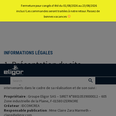
0
Fermeture pour congés d'été du 01/08/2026 au 23/08/2026
inclus ! Les commandes seront traitées à notre retour. Passez de
bonnes vacances
Back to
home
portal
INFORMATIONS LÉGALES
1. Présentation du site.
En vertu de l'article 6 de la loi n° 2004-575 du 21 juin 2004 pour la
confiance dans l'économie numérique, il est précisé aux utilisateurs
du site
eligorcom.best4864.odns.fr
l'identité des différents
intervenants dans le cadre de sa réalisation et de son suivi :
Propriétaire
: Groupe Eligor SAS – SIRET N°88010539000012 – 605
Zone industrielle de la Plaine, F-01580 IZERNORE
Créateur
:
IDCOMCREA
Responsable publication
: Mme Claire Zara Marmeth –
claire@eligor.com