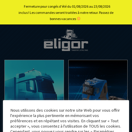
Fermeture pour congés d'été du 01/08/2026 au 23/08/2026
inclus ! Les commandes seront traitées à notre retour. Passez de
bonnes vacances
Nous utilisons des cookies sur notre site Web pour vous offrir
l'expérience la plus pertinente en mémorisant vos
préférences et en répétant vos visites. En cliquant sur « Tout
accepter », vous consentez à l'utilisation de TOUS les cookies.
PROFESSIONNELS
COLLECTIONNEURS
Cependant, vous pouvez vous rendre sur les « Paramètres