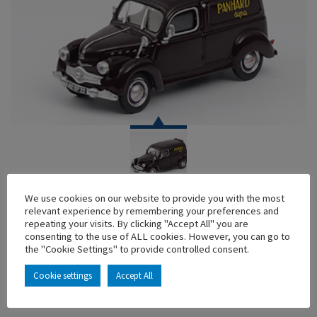
CAR
We use cookies on our website to provide you with the most
relevant experience by remembering your preferences and
PANHARD DYNA X COMMERCIALE GRENAT
repeating your visits. By clicking "Accept All" you are
consenting to the use of ALL cookies. However, you can go to
En stock
the "Cookie Settings" to provide controlled consent.
Main characteristics :
Cookie settings
Accept All
ADD TO MY COLLECTION