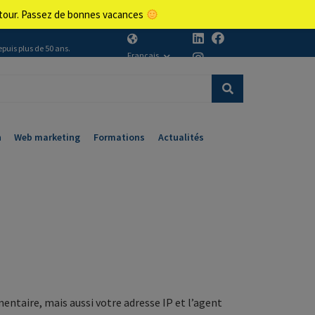
retour. Passez de bonnes vacances
epuis plus de 50 ans.
Français
n
Web marketing
Formations
Actualités
entaire, mais aussi votre adresse IP et l’agent