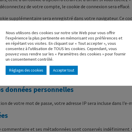
déconnectez de votre compte, le cookie de connexion sera effacé.
ookie supplémentaire sera enregistré dans votre navigateur. Ce c
enez de modifier. Il expire au bout d’un jour.
Nous utilisons des cookies sur notre site Web pour vous offrir
es sites
l'expérience la plus pertinente en mémorisant vos préférences et
en répétant vos visites. En cliquant sur « Tout accepter », vous
consentez à l'utilisation de TOUS les cookies. Cependant, vous
clure des contenus intégrés (par exemple des vidéos, images, articl
pouvez vous rendre sur les « Paramètres des cookies » pour fournir
endait sur cet autre site.
un consentement contrôlé.
vous, utiliser des cookies, embarquer des outils de suivis tiers, su
Réglages des cookies
Accepter tout
web.
vos données personnelles
ion de votre mot de passe, votre adresse IP sera incluse dans l’e-ma
ées
le commentaire et ses métadonnées sont conservés indéfiniment. 