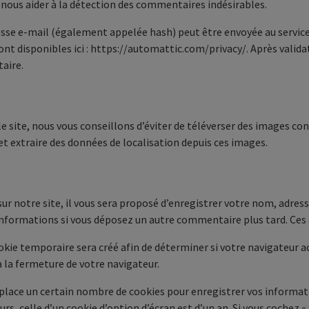
r nous aider à la détection des commentaires indésirables.
se e-mail (également appelée hash) peut être envoyée au service Gr
sont disponibles ici : https://automattic.com/privacy/. Après vali
aire.
 le site, nous vous conseillons d’éviter de téléverser des images 
et extraire des données de localisation depuis ces images.
r notre site, il vous sera proposé d’enregistrer votre nom, adress
s informations si vous déposez un autre commentaire plus tard. Ces 
okie temporaire sera créé afin de déterminer si votre navigateur a
la fermeture de votre navigateur.
lace un certain nombre de cookies pour enregistrer vos informati
urs, celle d’un cookie d’option d’écran est d’un an. Si vous cochez 