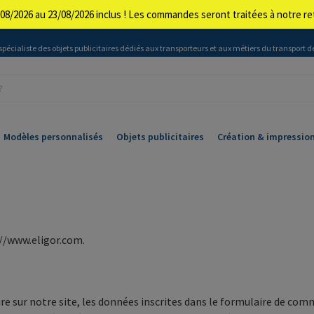
08/2026 au 23/08/2026 inclus ! Les commandes seront traitées à notre 
 spécialiste des objets publicitaires dédiés aux transporteurs et aux métiers du transport d
Modèles personnalisés
Objets publicitaires
Création & impressio
s://www.eligor.com.
 sur notre site, les données inscrites dans le formulaire de comm