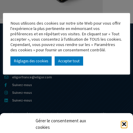
Nous utilisons des cookies sur notre site Web pour vous offrir
l'expérience la plus pertinente en mémorisant vos
préférences et en répétant vos visites. En cliquant sur « Tout
accepter », vous consentez à l'utilisation de TOUS les cookies.
Cependant, vous pouvez vous rendre sur les « Paramètres
des cookies » pour fournir un consentement contrôlé.
+33 4 74 76 56 56
Réglages des cookies
Accepter tout
605 ZONE INDUSTRIELLE DE LA PLAINE
F-01580 IZERNORE
eligorfrance@eligor.com
Suivez-nous
Suivez-nous
Suivez-nous
Inscrivez vous à la newsletter et ne loupez plus aucune nouveauté !
Gérer le consentement aux
cookies
Accueil
Création & impression