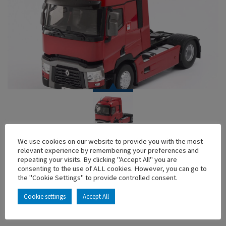
TRUCK
We use cookies on our website to provide you with the most
relevant experience by remembering your preferences and
TRACTEUR RENAULT TRUCKS T 460 1/24 ROUGE
repeating your visits. By clicking "Accept All" you are
consenting to the use of ALL cookies. However, you can go to
En stock
the "Cookie Settings" to provide controlled consent.
Main characteristics :
Cookie settings
Accept All
ADD TO MY COLLECTION