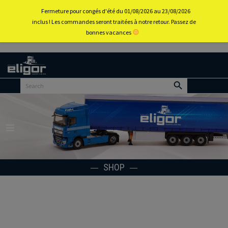
0
Fermeture pour congés d'été du 01/08/2026 au 23/08/2026
inclus ! Les commandes seront traitées à notre retour. Passez de
bonnes vacances
Back to
home
portal
Menu
SHOP