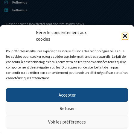
Follow us
Follow us
Subscribe to the newsletter and don't miss any news!
Gérer le consentement aux
cookies
Home portal
The museum
The Company
News
Pour offrir les meilleures expériences, nous utilisons des technologies telles que
les cookies pour stocker et/ou accéder aux informations des appareils. Le fait de
Eligor club
Contact
consentir à ces technologies nous permettra de traiter des données telles que le
Shop
My account
comportement de navigation ou les ID uniques sur ce site. Le fait de ne pas
consentir ou de retirer son consentement peut avoir un effet négatif sur certaines
Custom models
Cart
caractéristiques et fonctions.
Accepter
Personnalisez votre camion
Refuser
Voir les préférences
Réalisé par l'
Agence IDCOM
| Copyright ©2026 |
Mentions légales
|
Confidentialité
|
CGV