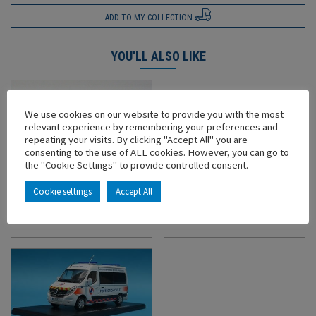
ADD TO MY COLLECTION
YOU'LL ALSO LIKE
We use cookies on our website to provide you with the most
relevant experience by remembering your preferences and
repeating your visits. By clicking "Accept All" you are
consenting to the use of ALL cookies. However, you can go to
the "Cookie Settings" to provide controlled consent.
CITROËN TYPE H
IVECO STRALIS 2012
Cookie settings
Accept All
PUBLICITAIRE PRODUITS
TAUTLINER TRANSPORTS
LAITIERS STEENVOORDE
MAUFFREY
In stock
In stock