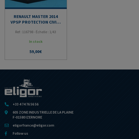
RENAULT MASTER 2014
VPSP PROTECTION CIVILE
21
Ref : 116798 - Échelle : 1/43
In stock
59,00
€
+33 4 74 76 56 56
605 ZONE INDUSTRIELLE DE LA PLAINE
F-01580 IZERNORE
eligorfrance@eligor.com
Follow us