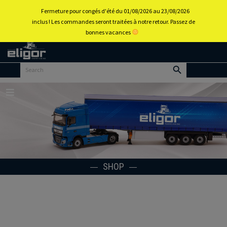
0
Fermeture pour congés d'été du 01/08/2026 au 23/08/2026
inclus ! Les commandes seront traitées à notre retour. Passez de
bonnes vacances
Back to
home
portal
Menu
SHOP