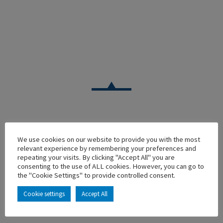
TRUCK
We use cookies on our website to provide you with the most
relevant experience by remembering your preferences and
MAN TGX EURO 5 TOIT MOYEN SEMI FRIGO DTRANS
repeating your visits. By clicking "Accept All" you are
consenting to the use of ALL cookies. However, you can go to
En stock
the "Cookie Settings" to provide controlled consent.
Main characteristics :
Cookie settings
Accept All
ADD TO MY COLLECTION