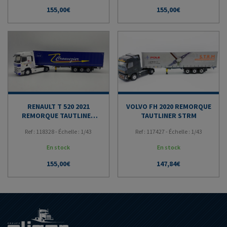
155,00
€
155,00
€
RENAULT T 520 2021
VOLVO FH 2020 REMORQUE
REMORQUE TAUTLINER
TAUTLINER STRM
TRANSPORTS
Ref : 118328 - Échelle : 1/43
Ref : 117427 - Échelle : 1/43
CROUVEZIER
En stock
En stock
155,00
€
147,84
€