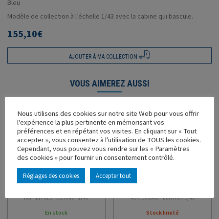
Bleu
Modèle de collection à l’échelle 1/43 avec la cabine qui bascule.
155,10
€
AJOUTER À MA COLLECTION
VOUS AIMEREZ AUSSI
Nous utilisons des cookies sur notre site Web pour vous offrir
l'expérience la plus pertinente en mémorisant vos
préférences et en répétant vos visites. En cliquant sur « Tout
accepter », vous consentez à l'utilisation de TOUS les cookies.
Cependant, vous pouvez vous rendre sur les « Paramètres
des cookies » pour fournir un consentement contrôlé.
DAF XG BENNE CEREALIERE
RENAULT T 2021 OLEO 100
Réglages des cookies
Accepter tout
MAUFFREY
REMORQUE TAUTLINER
WELDOM OLEO 100
Ref : 117821 - Échelle : 1/43
Ref : 118063 - Échelle : 1/43
En stock
Stock limité