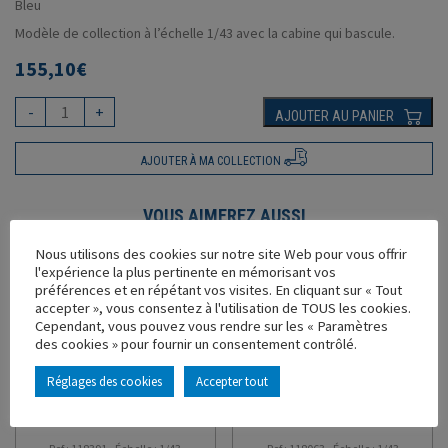
Bleu
Modèle de collection à l’échelle 1/43 avec la cabine qui bascule.
155,10
€
-
+
AJOUTER AU PANIER
AJOUTER À MA COLLECTION
VOUS AIMEREZ AUSSI
Nous utilisons des cookies sur notre site Web pour vous offrir
l'expérience la plus pertinente en mémorisant vos
préférences et en répétant vos visites. En cliquant sur « Tout
accepter », vous consentez à l'utilisation de TOUS les cookies.
Cependant, vous pouvez vous rendre sur les « Paramètres
des cookies » pour fournir un consentement contrôlé.
Réglages des cookies
Accepter tout
SCANIA S500 V8 SEMI
RENAULT T 2021 OLEO 100
FOURGON GROUPE
REMORQUE TAUTLINER
ROUSSEAU
WELDOM OLEO 100