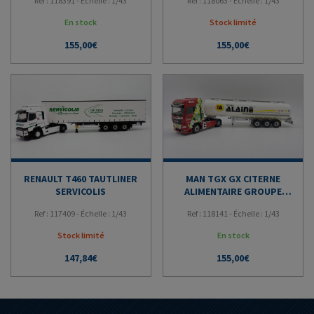
Ref : 118391 - Échelle : 1/43
Ref : 118063 - Échelle : 1/43
En stock
Stock limité
155,00
€
155,00
€
RENAULT T460 TAUTLINER
MAN TGX GX CITERNE
SERVICOLIS
ALIMENTAIRE GROUPE
ALAINE
Ref : 117409 - Échelle : 1/43
Ref : 118141 - Échelle : 1/43
Stock limité
En stock
147,84
€
155,00
€