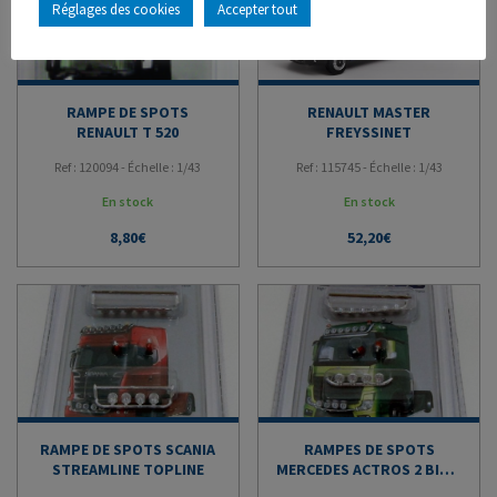
Réglages des cookies
Accepter tout
RAMPE DE SPOTS
RENAULT MASTER
RENAULT T 520
FREYSSINET
Ref : 120094 - Échelle : 1/43
Ref : 115745 - Échelle : 1/43
En stock
En stock
8,80
€
52,20
€
RAMPE DE SPOTS SCANIA
RAMPES DE SPOTS
STREAMLINE TOPLINE
MERCEDES ACTROS 2 BIG –
GIGASPACE