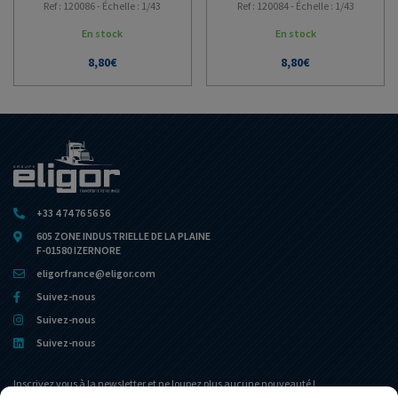
Ref : 120086 - Échelle : 1/43
Ref : 120084 - Échelle : 1/43
En stock
En stock
8,80
€
8,80
€
+33 4 74 76 56 56
605 ZONE INDUSTRIELLE DE LA PLAINE
F-01580 IZERNORE
eligorfrance@eligor.com
Suivez-nous
Suivez-nous
Suivez-nous
Inscrivez vous à la newsletter et ne loupez plus aucune nouveauté !