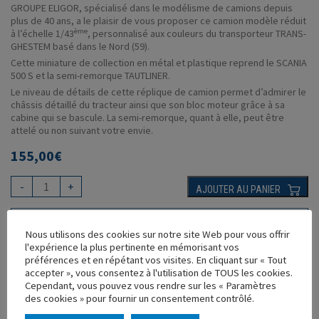
GROUPE ELIGOR, spécialisé dans le modélisme de camions depuis
plus de 40 ans, a le plaisir de vous proposer ce camion modèle réduit
ème
à l’échelle 1/43
, personnalisé aux couleurs du transporteur TRANS-
GHESTEM basé dans le Nord (59).
Cette miniature de collection en métal et plastique reprend le SCANIA
500 S et la semi-remorque TAUTLINER.
Le niveau de détails de cette réplique de camion permet d’admirer le
châssis détaillé du tracteur ainsi que son bloc moteur grâce à sa
cabine qui se bascule. La semi-remorque, quant à elle, peut être
attelé ou non suivant votre envie.
155,00
€
-
+
AJOUTER AU PANIER
AJOUTER À MA COLLECTION
Nous utilisons des cookies sur notre site Web pour vous offrir
l'expérience la plus pertinente en mémorisant vos
VOUS AIMEREZ AUSSI
préférences et en répétant vos visites. En cliquant sur « Tout
accepter », vous consentez à l'utilisation de TOUS les cookies.
Cependant, vous pouvez vous rendre sur les « Paramètres
des cookies » pour fournir un consentement contrôlé.