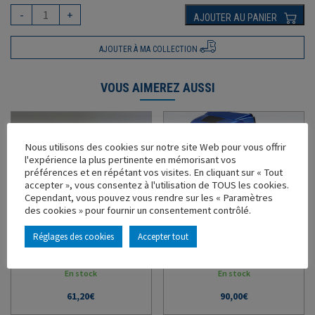
-
+
AJOUTER AU PANIER
AJOUTER À MA COLLECTION
VOUS AIMEREZ AUSSI
Nous utilisons des cookies sur notre site Web pour vous offrir
l'expérience la plus pertinente en mémorisant vos
préférences et en répétant vos visites. En cliquant sur « Tout
accepter », vous consentez à l'utilisation de TOUS les cookies.
Cependant, vous pouvez vous rendre sur les « Paramètres
des cookies » pour fournir un consentement contrôlé.
RENAULT MASTER PHASE 2
TRACTEUR IVECO S-WAY
(2019) BLANC MINERAL
NP
Réglages des cookies
Accepter tout
Ref : 116674 - Échelle : 1/43
Ref : 116668 - Échelle : 1/43
En stock
En stock
61,20
€
90,00
€