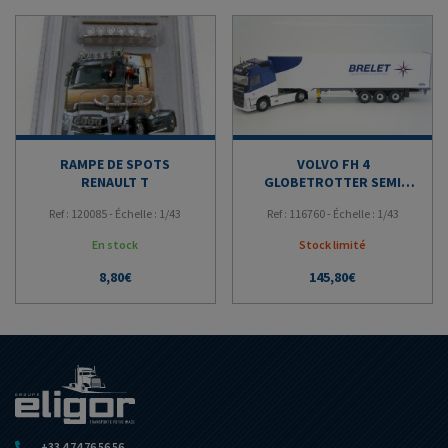
RAMPE DE SPOTS
VOLVO FH 4
RENAULT T
GLOBETROTTER SEMI
TRANSPORTS BRELET
Ref : 120085 - Échelle : 1/43
Ref : 116760 - Échelle : 1/43
En stock
Stock limité
8,80
€
145,80
€
+33 4 74 76 56 56