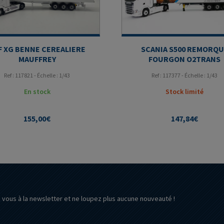
F XG BENNE CEREALIERE
SCANIA S500 REMORQU
MAUFFREY
FOURGON O2TRANS
Ref : 117821 - Échelle : 1/43
Ref : 117377 - Échelle : 1/43
En stock
Stock limité
155,00
€
147,84
€
z vous à la newsletter et ne loupez plus aucune nouveauté !