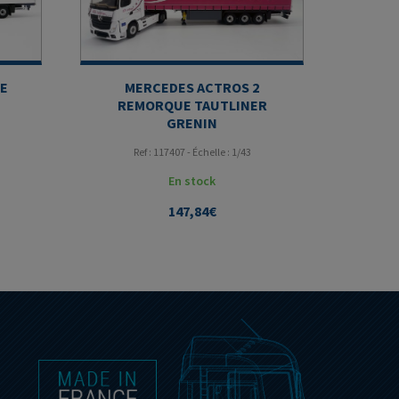
E
MERCEDES ACTROS 2
REMORQUE TAUTLINER
GRENIN
Ref : 117407 - Échelle : 1/43
En stock
147,84
€