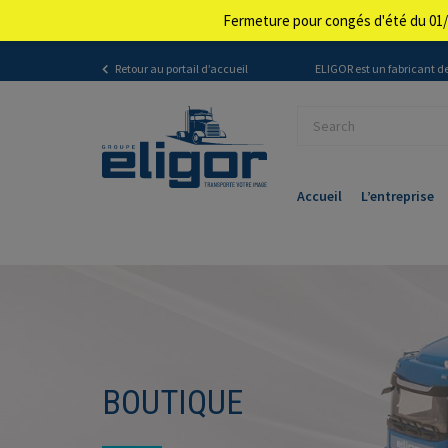
Fermeture pour congés d'été du 01/
Retour au portail d’accueil
ELIGOR est un fabricant de
Accueil
L’entreprise
BOUTIQUE