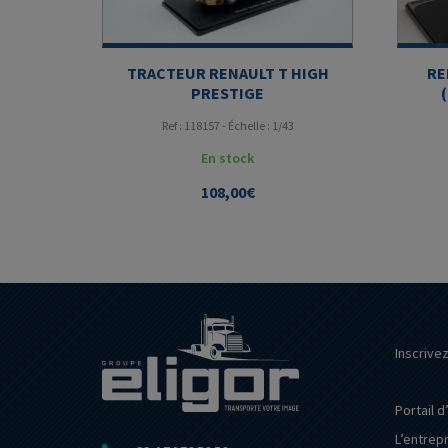
TRACTEUR RENAULT T HIGH
RE
PRESTIGE
Ref : 118157 - Échelle : 1/43
En stock
108,00
€
Inscrive
Portail d
L’entrep