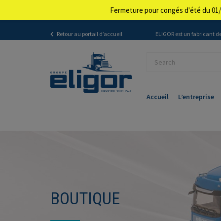
Fermeture pour congés d'été du 01/
Retour au portail d’accueil
ELIGOR est un fabricant de
Accueil
L’entreprise
BOUTIQUE