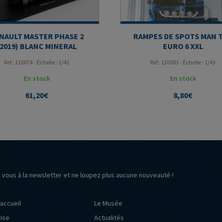
NAULT MASTER PHASE 2
RAMPES DE SPOTS MAN 
(2019) BLANC MINERAL
EURO 6 XXL
Ref : 116674 - Échelle : 1/43
Ref : 120083 - Échelle : 1/43
En stock
En stock
61,20
€
8,80
€
z vous à la newsletter et ne loupez plus aucune nouveauté !
’accueil
Le Musée
rise
Actualités