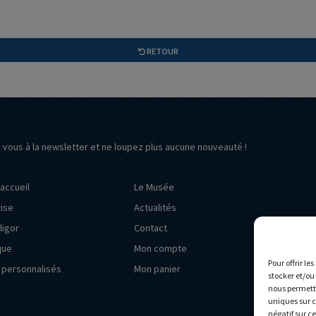
RETOUR
z vous à la newsletter et ne loupez plus aucune nouveauté !
’accueil
Le Musée
rise
Actualités
ligor
Contact
que
Mon compte
Pour offrir le
personnalisés
Mon panier
stocker et/ou
nous permettr
uniques sur c
négatif sur c