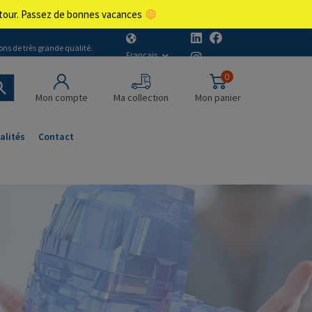
retour. Passez de bonnes vacances
ons de très grande qualité.
Français
0
Mon compte
Ma collection
Mon panier
alités
Contact