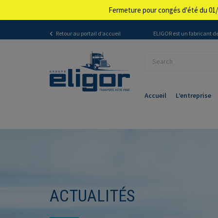
Fermeture pour congés d'été du 01/
Retour au portail d’accueil
ELIGOR est un fabricant de
Accueil
L’entreprise
ACTUALITÉS