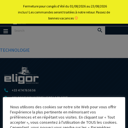
0
Fermeture pour congés d'été du 01/08/2026 au 23/08/2026
inclus ! Les commandes seront traitées à notre retour. Passez de
bonnes vacances
Retour
au
portail
Menu
d’accueil
TECHNOLOGIE
+33 4 74 76 56 56
605 ZONE INDUSTRIELLE DE LA PLAINE
F-01580 IZERNORE
Nous utilisons des cookies sur notre site Web pour vous offrir
eligorfrance@eligor.com
l'expérience la plus pertinente en mémorisant vos
préférences et en répétant vos visites. En cliquant sur « Tout
Suivez-nous
accepter », vous consentez à l'utilisation de TOUS les cookies.
Suivez-nous
Cependant, vous pouvez vous rendre sur les « Paramètres