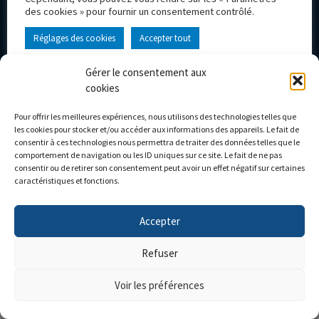
Suivez-nous
des cookies » pour fournir un consentement contrôlé.
Réglages des cookies
Accepter tout
Inscrivez vous à la newsletter et ne loupez plus aucune nouveauté !
Gérer le consentement aux
Portail d’accueil
Le Musée
cookies
L’entreprise
Actualités
Pour offrir les meilleures expériences, nous utilisons des technologies telles que
Le Club Eligor
Contact
les cookies pour stocker et/ou accéder aux informations des appareils. Le fait de
La boutique
Mon compte
consentir à ces technologies nous permettra de traiter des données telles que le
comportement de navigation ou les ID uniques sur ce site. Le fait de ne pas
Modèles personnalisés
Mon panier
consentir ou de retirer son consentement peut avoir un effet négatif sur certaines
caractéristiques et fonctions.
Accepter
Personnalisez votre camion
Refuser
Voir les préférences
Réalisé par l'
Agence IDCOM
| Copyright ©2026 |
Mentions légales
|
Confidentialité
|
CGV