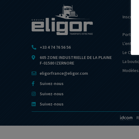
Inscrive
Portail d
L’entrep
+33 4 74 76 56 56
Le Club E
605 ZONE INDUSTRIELLE DE LA PLAINE
La bouti
F-01580 IZERNORE
Modèles 
eligorfrance@eligor.com
Suivez-nous
Suivez-nous
Suivez-nous
R