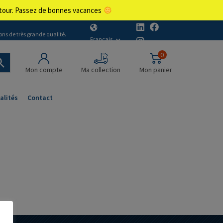
retour. Passez de bonnes vacances
ons de très grande qualité.
Français
0
Mon compte
Ma collection
Mon panier
alités
Contact