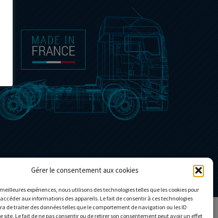
Gérer le consentement aux cookies
alité
|
CGV
s meilleures expériences, nous utilisons des technologies telles que les cookies pour
 accéder aux informations des appareils. Le fait de consentir à ces technologies
a de traiter des données telles que le comportement de navigation ou les ID
e site. Le fait de ne pas consentir ou de retirer son consentement peut avoir un effet