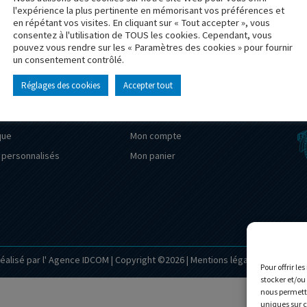
l'expérience la plus pertinente en mémorisant vos préférences et
en répétant vos visites. En cliquant sur « Tout accepter », vous
consentez à l'utilisation de TOUS les cookies. Cependant, vous
z vous à la newsletter et ne loupez plus aucune nouveauté !
pouvez vous rendre sur les « Paramètres des cookies » pour fournir
un consentement contrôlé.
’accueil
Le Musée
Réglages des cookies
Accepter tout
rise
Actualités
ligor
Contact
que
Mon compte
personnalisés
Mon panier
éalisé par l'
Agence IDCOM
| Copyright ©2026 |
Mentions légales
|
Confidenti
Pour offrir le
stocker et/ou
nous permettr
uniques sur c