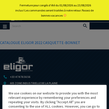
0
Fermeture pour congés d'été du 01/08/2026 au 23/08/2026
inclus ! Les commandes seront traitées à notre retour. Passez de
bonnes vacances
Back to
home
portal
Menu
CATALOGUE ELIGOR 2022 CASQUETTE-BONNET
+33 4 74 76 56 56
605 ZONE INDUSTRIELLE DE LA PLAINE
F-01580 IZERNORE
We use cookies on our website to provide you with the most
eligorfrance@eligor.com
relevant experience by remembering your preferences and
Follow us
repeating your visits. By clicking "Accept All" you are
consenting to the use of ALL cookies. However, you can go to
Follow us