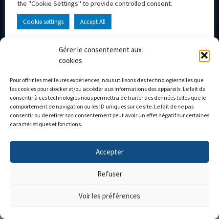
the "Cookie Settings" to provide controlled consent.
Follow us
Cookie settings
Accept All
Subscribe to the newsletter and don't miss any news!
Gérer le consentement aux
Home portal
The museum
cookies
The Company
News
Pour offrir les meilleures expériences, nous utilisons des technologies telles que
Eligor club
Contact
les cookies pour stocker et/ou accéder aux informations des appareils. Le fait de
Shop
My account
consentir à ces technologies nous permettra de traiter des données telles que le
comportement de navigation ou les ID uniques sur ce site. Le fait de ne pas
Custom models
Cart
consentir ou de retirer son consentement peut avoir un effet négatif sur certaines
caractéristiques et fonctions.
Accepter
Personnalisez votre camion
Refuser
Voir les préférences
Réalisé par l'
Agence IDCOM
| Copyright ©2026 |
Mentions légales
|
Confidentialité
|
CGV