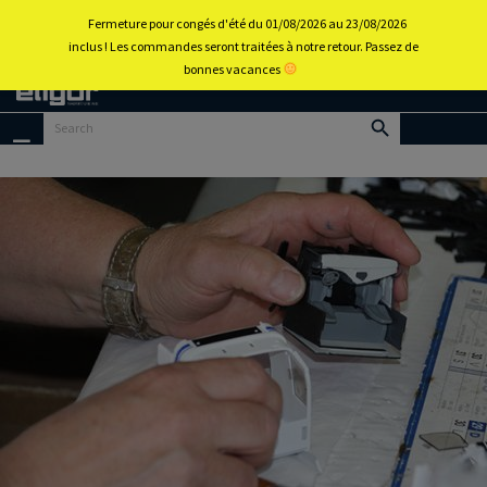
0
Fermeture pour congés d'été du 01/08/2026 au 23/08/2026
inclus ! Les commandes seront traitées à notre retour. Passez de
bonnes vacances
Back to
home
portal
Menu