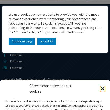
We use cookies on our website to provide you with the most
relevant experience by remembering your preferences and
repeating your visits. By clicking "Accept All" you are
consenting to the use of ALL cookies. However, you can go to
the "Cookie Settings" to provide controlled consent.
+33 4 74 76 56 56
605 ZONE INDUSTRIELLE DE LA PLAINE
Cookie settings
Accept All
F-01580 IZERNORE
eligorfrance@eligor.com
Follow us
Follow us
Follow us
Subscribe to the newsletter and don't miss any news!
Gérer le consentement aux
cookies
Home portal
The museum
The Company
News
Pour offrir les meilleures expériences, nous utilisons des technologies telles que
les cookies pour stocker et/ou accéder aux informations des appareils. Le fait de
Eligor club
Contact
consentir à ces technologies nous permettra de traiter des données telles que le