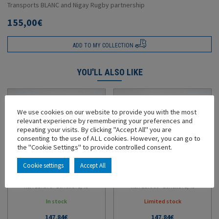
Transports BLANC and Nigay Rugby partnership
155,00
€
ADD TO MY COLLECTION
YOU'LL ALSO LIKE
We use cookies on our website to provide you with the most
relevant experience by remembering your preferences and
repeating your visits. By clicking "Accept All" you are
consenting to the use of ALL cookies. However, you can go to
the "Cookie Settings" to provide controlled consent.
MERCEDES ACTROS 5
SCANIA S500 TRAILER
Cookie settings
Accept All
TRAILER CHEREAU ARMOR
LAMBERET TRANSPORTS
GLOBAL LOGISTICS
BBN
Ref : 117278 - Échelle : 1/43
Ref : 117386 - Échelle : 1/43
In stock
Limited stock
147,84
€
147,84
€