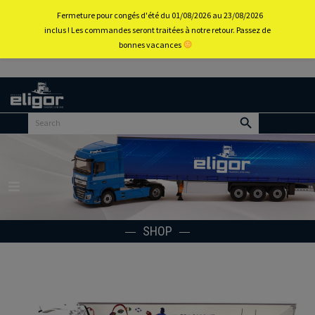
0
Fermeture pour congés d'été du 01/08/2026 au 23/08/2026
inclus ! Les commandes seront traitées à notre retour. Passez de
bonnes vacances
Back to
home
portal
Menu
SHOP