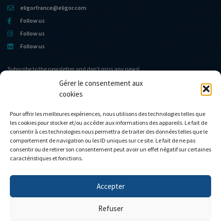
eligorfrance@eligor.com
Follow us
Follow us
Follow us
Subscribe to the newsletter and don't miss any news!
Gérer le consentement aux
cookies
Home portal
The museum
The Company
News
Pour offrir les meilleures expériences, nous utilisons des technologies telles que
les cookies pour stocker et/ou accéder aux informations des appareils. Le fait de
Eligor club
Contact
consentir à ces technologies nous permettra de traiter des données telles que le
Shop
My account
comportement de navigation ou les ID uniques sur ce site. Le fait de ne pas
consentir ou de retirer son consentement peut avoir un effet négatif sur certaines
Custom models
Cart
caractéristiques et fonctions.
Accepter
Personnalisez votre camion
Refuser