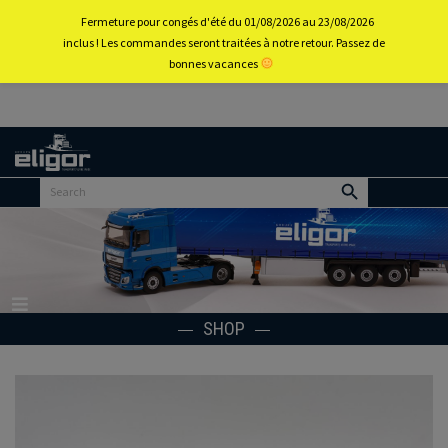
0
Fermeture pour congés d'été du 01/08/2026 au 23/08/2026
inclus ! Les commandes seront traitées à notre retour. Passez de
bonnes vacances
Back to
home
portal
SHOP
Menu