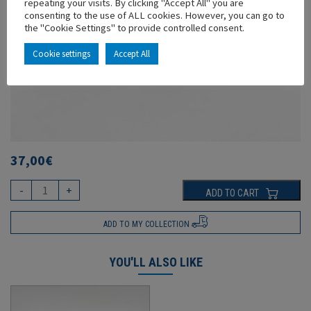
repeating your visits. By clicking "Accept All" you are
consenting to the use of ALL cookies. However, you can go to
the "Cookie Settings" to provide controlled consent.
Cookie settings
Accept All
37,00
€
-
+
ADD TO CART
ADD TO MY COLLECTION
YOU'LL ALSO LIKE