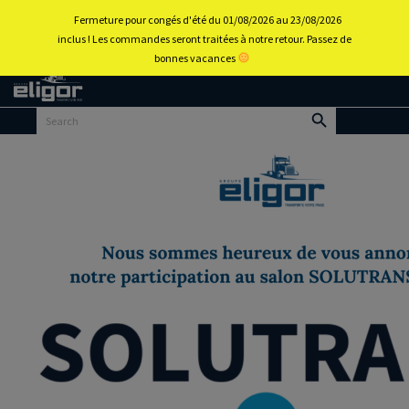
0
Fermeture pour congés d'été du 01/08/2026 au 23/08/2026
inclus ! Les commandes seront traitées à notre retour. Passez de
bonnes vacances
Back to
home
portal
Menu