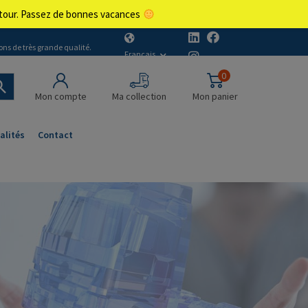
retour. Passez de bonnes vacances
ons de très grande qualité.
Français
0
Mon compte
Ma collection
Mon panier
alités
Contact