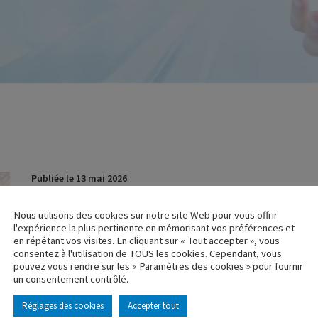
Publiée le 13 mai 2026
Les Portes Ouvertes du Groupe Eligor approchent !
Nous utilisons des cookies sur notre site Web pour vous offrir
l'expérience la plus pertinente en mémorisant vos préférences et
À l’occasion des 50 ans de la marque, nous vous donnons rendez-vou
en répétant vos visites. En cliquant sur « Tout accepter », vous
festive.
consentez à l'utilisation de TOUS les cookies. Cependant, vous
pouvez vous rendre sur les « Paramètres des cookies » pour fournir
Au programme :
un consentement contrôlé.
Présentation de camions et véhicules de collection
Visite de l’usine
Réglages des cookies
Accepter tout
Espace vente de modèles réduits