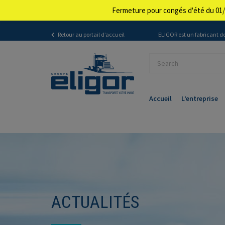
Fermeture pour congés d'été du 01/
Retour au portail d’accueil
ELIGOR est un fabricant de
Accueil
L’entreprise
ACTUALITÉS