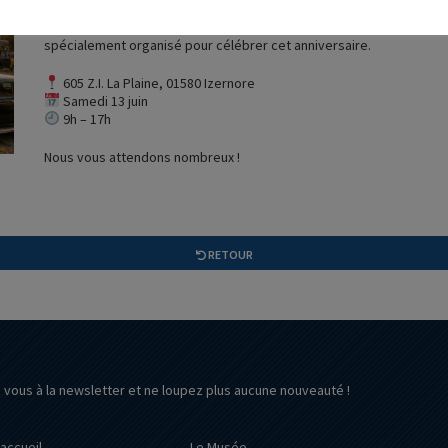
Une occasion unique de découvrir l’univers Eligor, d’échanger avec
spécialement organisé pour célébrer cet anniversaire.
605 Z.I. La Plaine, 01580 Izernore
Samedi 13 juin
9h – 17h
Nous vous attendons nombreux !
RETOUR
z vous à la newsletter et ne loupez plus aucune nouveauté !
’accueil
Le Musée