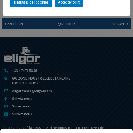
Réglages des cookies
Accepter tout
À bientôt pour de nouvelles nouveautés !
PRÉCÉDENT
RETOUR
SUIVANT
+33 4 74 76 56 56
605 ZONE INDUSTRIELLE DE LA PLAINE
F-01580 IZERNORE
eligorfrance@eligor.com
Suivez-nous
Suivez-nous
Suivez-nous
Inscrivez vous à la newsletter et ne loupez plus aucune nouveauté !