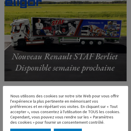
Publiée le 15 novembre 2024
Nous utilisons des cookies sur notre site Web pour vous offrir
Bonjour à tous,
l'expérience la plus pertinente en mémorisant vos
préférences et en répétant vos visites. En cliquant sur « Tout
Ajoutez une pièce unique à votre collection avec cet ensemble
accepter », vous consentez à l'utilisation de TOUS les cookies.
historique STAF : un Berliet emblématique accompagné de la cabine
Cependant, vous pouvez vous rendre sur les « Paramètres
Renault Turboleader. Une reproduction fidèle en édition limitée, à ne
des cookies » pour fournir un consentement contrôlé.
pas manquer ! Le modèle est disponible sur notre site internet et
auprès de nos revendeurs