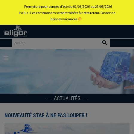
0
Fermeture pour congés d'été du 01/08/2026 au 23/08/2026
inclus ! Les commandes seront traitées à notre retour. Passez de
bonnes vacances
Retour
au
portail
d’accueil
Menu
ACTUALITÉS
NOUVEAUTÉ STAF À NE PAS LOUPER !