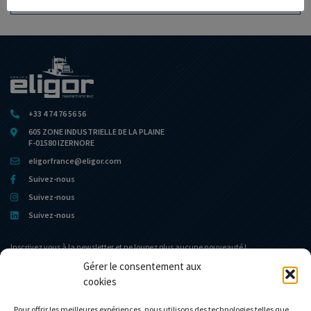
AJOUTER À MA COLLECTION
+33 4 74 76 56 56
605 ZONE INDUSTRIELLE DE LA PLAINE
F-01580 IZERNORE
eligorfrance@eligor.com
Suivez-nous
Suivez-nous
Suivez-nous
Inscrivez vous à la newsletter et ne loupez plus aucune nouveauté !
Gérer le consentement aux
cookies
Portail d’accueil
Le Musée
L’entreprise
Actualités
Pour offrir les meilleures expériences, nous utilisons des technologies telles que