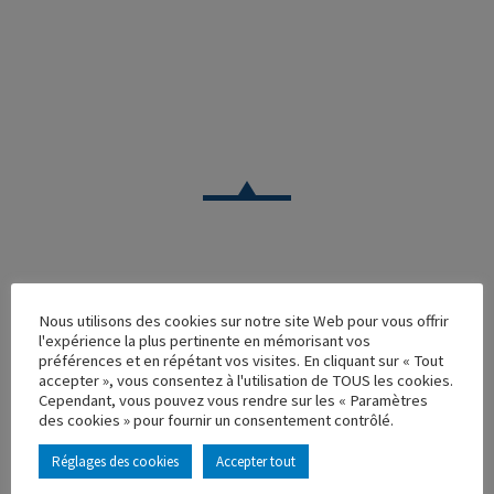
CAMION
Nous utilisons des cookies sur notre site Web pour vous offrir
VOLVO FH RESTYLE 4*2 SEMI FRIGO WHITELINK
l'expérience la plus pertinente en mémorisant vos
SEAFOODS
préférences et en répétant vos visites. En cliquant sur « Tout
accepter », vous consentez à l'utilisation de TOUS les cookies.
Réf. : 113041
Cependant, vous pouvez vous rendre sur les « Paramètres
Rupture de stock
des cookies » pour fournir un consentement contrôlé.
Caractéristique principales :
Réglages des cookies
Accepter tout