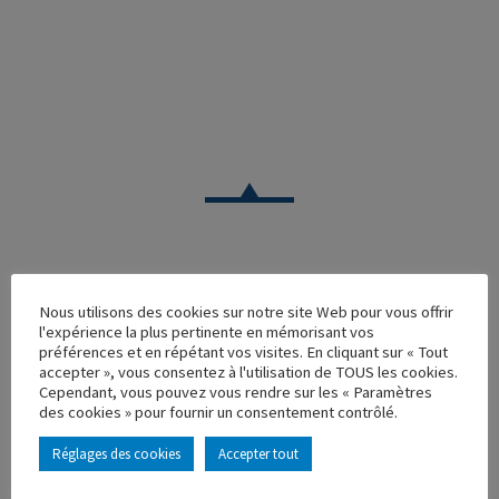
CAMION
Nous utilisons des cookies sur notre site Web pour vous offrir
l'expérience la plus pertinente en mémorisant vos
VOLVO FH LES ROUTIERS LYONNAIS
préférences et en répétant vos visites. En cliquant sur « Tout
accepter », vous consentez à l'utilisation de TOUS les cookies.
Réf. : 110465
Cependant, vous pouvez vous rendre sur les « Paramètres
Rupture de stock
des cookies » pour fournir un consentement contrôlé.
Caractéristique principales :
Réglages des cookies
Accepter tout
AJOUTER À MA COLLECTION