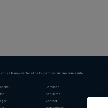
z vous à la newsletter et ne loupez plus aucune nouveauté !
’accueil
Le Musée
rise
Actualités
ligor
Contact
que
Mon compte