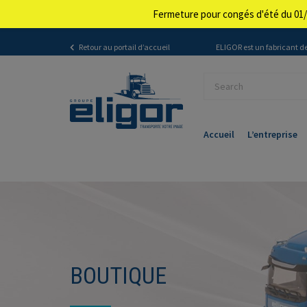
Fermeture pour congés d'été du 01/
Retour au portail d’accueil
ELIGOR est un fabricant de
Accueil
L’entreprise
BOUTIQUE