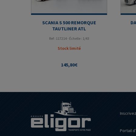
SCANIA S 500 REMORQUE
DA
TAUTLINER ATL
Ref : 117214 - Échelle : 1/43
Stock limité
145,80
€
Inscrive
Portail d