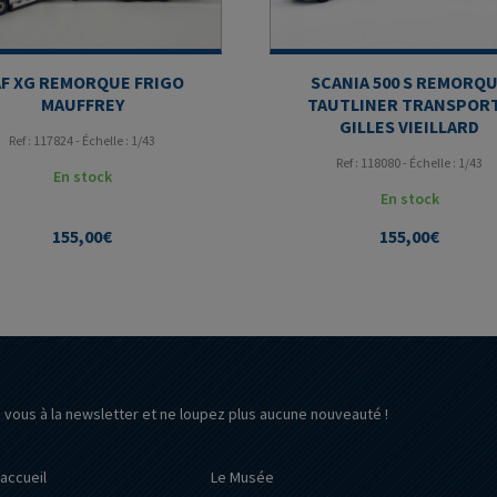
F XG REMORQUE FRIGO
SCANIA 500 S REMORQ
MAUFFREY
TAUTLINER TRANSPOR
GILLES VIEILLARD
Ref : 117824 - Échelle : 1/43
Ref : 118080 - Échelle : 1/43
En stock
En stock
155,00
€
155,00
€
z vous à la newsletter et ne loupez plus aucune nouveauté !
’accueil
Le Musée