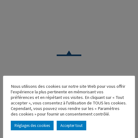
CAMION
Nous utilisons des cookies sur notre site Web pour vous offrir
l'expérience la plus pertinente en mémorisant vos
VOLVO F12 SODIAMA
préférences et en répétant vos visites. En cliquant sur « Tout
accepter », vous consentez à l'utilisation de TOUS les cookies.
Réf. : 110370
Cependant, vous pouvez vous rendre sur les « Paramètres
Rupture de stock
des cookies » pour fournir un consentement contrôlé.
Caractéristique principales :
Réglages des cookies
Accepter tout
AJOUTER À MA COLLECTION