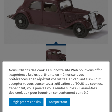
VOITURE
Nous utilisons des cookies sur notre site Web pour vous offrir
l'expérience la plus pertinente en mémorisant vos
TRACTION 7C 1936 JANTES PLEINE BORDEAUX
préférences et en répétant vos visites. En cliquant sur « Tout
accepter », vous consentez à l'utilisation de TOUS les cookies.
Réf. : 100517
Cependant, vous pouvez vous rendre sur les « Paramètres
Rupture de stock
des cookies » pour fournir un consentement contrôlé.
Caractéristique principales :
Réglages des cookies
Accepter tout
AJOUTER À MA COLLECTION