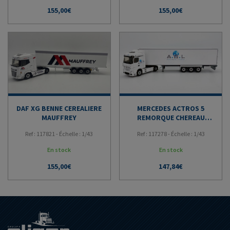
155,00
€
155,00
€
DAF XG BENNE CEREALIERE
MERCEDES ACTROS 5
MAUFFREY
REMORQUE CHEREAU
ARMOR GLOBAL
Ref : 117821 - Échelle : 1/43
Ref : 117278 - Échelle : 1/43
LOGISTICS
En stock
En stock
155,00
€
147,84
€