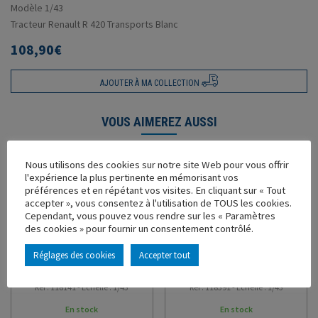
Modèle 1/43
Tracteur Renault R 420 Transports Blanc
108,90
€
AJOUTER À MA COLLECTION
VOUS AIMEREZ AUSSI
Nous utilisons des cookies sur notre site Web pour vous offrir
l'expérience la plus pertinente en mémorisant vos
préférences et en répétant vos visites. En cliquant sur « Tout
accepter », vous consentez à l'utilisation de TOUS les cookies.
Cependant, vous pouvez vous rendre sur les « Paramètres
des cookies » pour fournir un consentement contrôlé.
MAN TGX GX CITERNE
SCANIA S500 V8 SEMI
Réglages des cookies
Accepter tout
ALIMENTAIRE GROUPE
FOURGON GROUPE
ALAINE
ROUSSEAU
Ref : 118141 - Échelle : 1/43
Ref : 118391 - Échelle : 1/43
En stock
En stock