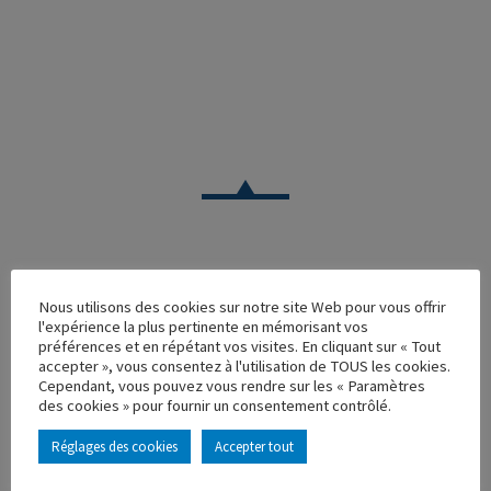
CAMION
Nous utilisons des cookies sur notre site Web pour vous offrir
l'expérience la plus pertinente en mémorisant vos
TRACTEUR MAN TGX XXL DUCATI CORSE
préférences et en répétant vos visites. En cliquant sur « Tout
accepter », vous consentez à l'utilisation de TOUS les cookies.
Réf. : 114897
Cependant, vous pouvez vous rendre sur les « Paramètres
Rupture de stock
des cookies » pour fournir un consentement contrôlé.
Caractéristique principales :
Réglages des cookies
Accepter tout
AJOUTER À MA COLLECTION