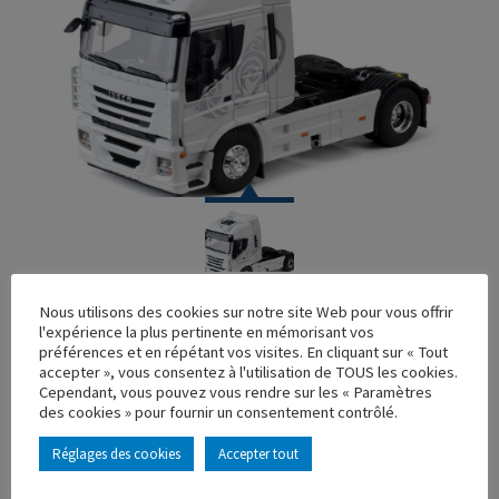
CAMION
Nous utilisons des cookies sur notre site Web pour vous offrir
l'expérience la plus pertinente en mémorisant vos
TRACTEUR IVECO STRALIS 2007 BLANC
préférences et en répétant vos visites. En cliquant sur « Tout
accepter », vous consentez à l'utilisation de TOUS les cookies.
Réf. : 113614
Cependant, vous pouvez vous rendre sur les « Paramètres
Rupture de stock
des cookies » pour fournir un consentement contrôlé.
Caractéristique principales :
Réglages des cookies
Accepter tout
AJOUTER À MA COLLECTION