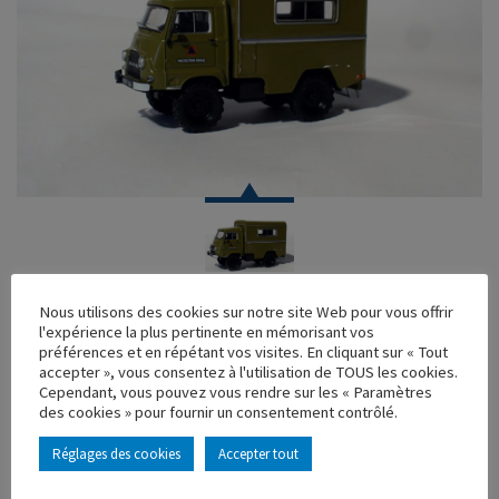
VOITURE
Nous utilisons des cookies sur notre site Web pour vous offrir
l'expérience la plus pertinente en mémorisant vos
SINPAR CASTOR PROTECTION CIVILE
préférences et en répétant vos visites. En cliquant sur « Tout
accepter », vous consentez à l'utilisation de TOUS les cookies.
Réf. : 101341
Cependant, vous pouvez vous rendre sur les « Paramètres
Rupture de stock
des cookies » pour fournir un consentement contrôlé.
Caractéristique principales :
Réglages des cookies
Accepter tout
AJOUTER À MA COLLECTION