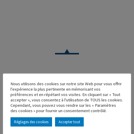
CAMION
Nous utilisons des cookies sur notre site Web pour vous offrir
l'expérience la plus pertinente en mémorisant vos
SCANIA SERIE 4 6X2 SECURICOR OMEGA LOGISTICS
préférences et en répétant vos visites. En cliquant sur « Tout
accepter », vous consentez à l'utilisation de TOUS les cookies.
Réf. : 112298
Cependant, vous pouvez vous rendre sur les « Paramètres
Rupture de stock
des cookies » pour fournir un consentement contrôlé.
Caractéristique principales :
Réglages des cookies
Accepter tout
AJOUTER À MA COLLECTION