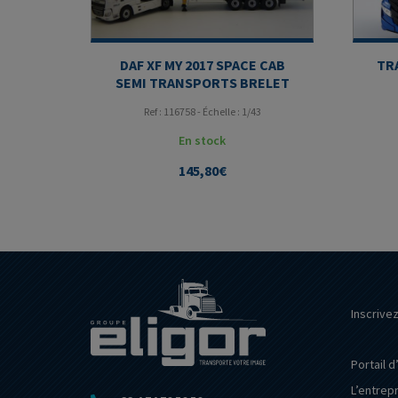
DAF XF MY 2017 SPACE CAB
TR
SEMI TRANSPORTS BRELET
Ref : 116758 - Échelle : 1/43
En stock
145,80
€
Inscrive
Portail d
L’entrep