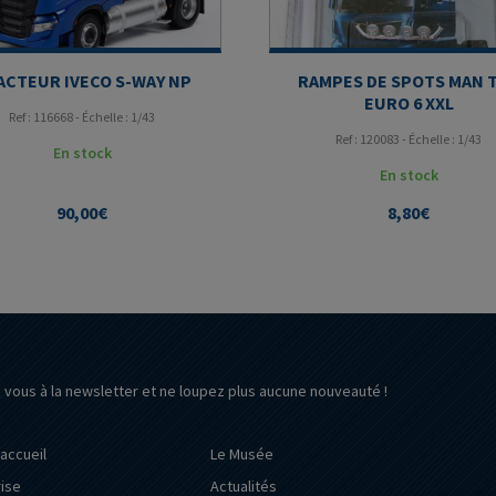
ACTEUR IVECO S-WAY NP
RAMPES DE SPOTS MAN 
EURO 6 XXL
Ref : 116668 - Échelle : 1/43
Ref : 120083 - Échelle : 1/43
En stock
En stock
90,00
€
8,80
€
z vous à la newsletter et ne loupez plus aucune nouveauté !
’accueil
Le Musée
rise
Actualités