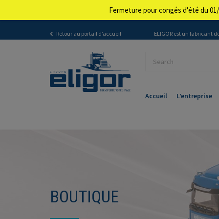
Fermeture pour congés d'été du 01/
Retour au portail d’accueil
ELIGOR est un fabricant de
Accueil
L’entreprise
BOUTIQUE