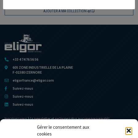
AJOUTER À MA COLLECTION
+33 4 74 76 56 56
605 ZONE INDUSTRIELLE DE LA PLAINE
F-01580 IZERNORE
eligorfrance@eligor.com
Suivez-nous
Suivez-nous
Suivez-nous
Inscrivez vous à la newsletter et ne loupez plus aucune nouveauté !
Gérer le consentement aux
cookies
Portail d’accueil
Le Musée