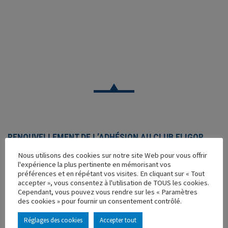
RENOUVELLEMENT DE L’ADHÉSION AU CLUB ELIGOR
Nous utilisons des cookies sur notre site Web pour vous offrir
Réf. : CLUB-2
l'expérience la plus pertinente en mémorisant vos
En stock
préférences et en répétant vos visites. En cliquant sur « Tout
Caractéristique principales :
accepter », vous consentez à l'utilisation de TOUS les cookies.
Cependant, vous pouvez vous rendre sur les « Paramètres
37,00
€
des cookies » pour fournir un consentement contrôlé.
Réglages des cookies
Accepter tout
-
+
AJOUTER AU PANIER