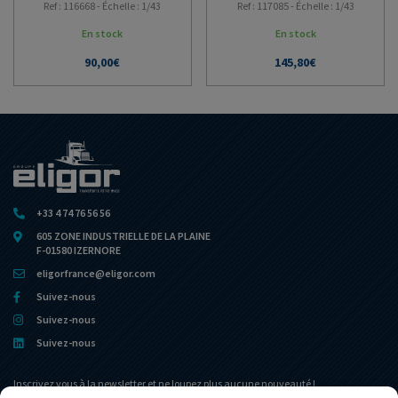
Ref : 116668 - Échelle : 1/43
Ref : 117085 - Échelle : 1/43
En stock
En stock
90,00
€
145,80
€
+33 4 74 76 56 56
605 ZONE INDUSTRIELLE DE LA PLAINE
F-01580 IZERNORE
eligorfrance@eligor.com
Suivez-nous
Suivez-nous
Suivez-nous
Inscrivez vous à la newsletter et ne loupez plus aucune nouveauté !