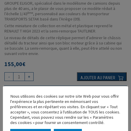
GROUPE ELIGOR, spécialisé dans le modélisme de camions depuis
plus de 40 ans, a le plaisir de vous proposer ce modèle réduit à
ème
l’échelle 1/43
, personnalisé aux couleurs du transporteur
TRANSPORTS SETAK basé dans l’Ariège (09).
Cette miniature de collection en métal et plastique reprend le
RENAULT T HIGH 2023 et la semi-remorque TAUTLINER.
Le niveau de détails de cette réplique permet d’admirer le châssis
détaillé du tracteur ainsi que son bloc moteur grâce à sa cabine qui
se bascule. La semi-remorque, quant à elle, peut être attelé ou non
suivant votre envie.
155,00
€
-
+
AJOUTER AU PANIER
AJOUTER À MA COLLECTION
Nous utilisons des cookies sur notre site Web pour vous offrir
l'expérience la plus pertinente en mémorisant vos
VOUS AIMEREZ AUSSI
préférences et en répétant vos visites. En cliquant sur « Tout
accepter », vous consentez à l'utilisation de TOUS les cookies.
Cependant, vous pouvez vous rendre sur les « Paramètres
des cookies » pour fournir un consentement contrôlé.