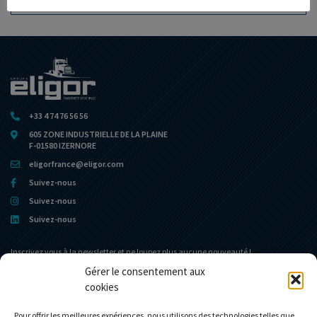
AJOUTER À MA COLLECTION
+33 4 74 76 56 56
605 ZONE INDUSTRIELLE DE LA PLAINE
F-01580 IZERNORE
eligorfrance@eligor.com
Suivez-nous
Suivez-nous
Suivez-nous
Inscrivez vous à la newsletter et ne loupez plus aucune nouveauté !
Gérer le consentement aux
cookies
Portail d’accueil
Le Musée
L’entreprise
Actualités
Pour offrir les meilleures expériences, nous utilisons des technologies telles que