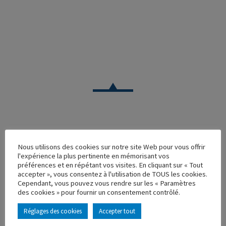
CAMION
Nous utilisons des cookies sur notre site Web pour vous offrir
RENAULT T CITERNE HYDROCARBURE LE CALVEZ
l'expérience la plus pertinente en mémorisant vos
GROUPE
préférences et en répétant vos visites. En cliquant sur « Tout
accepter », vous consentez à l'utilisation de TOUS les cookies.
Réf. : 115866
Cependant, vous pouvez vous rendre sur les « Paramètres
Rupture de stock
des cookies » pour fournir un consentement contrôlé.
Caractéristique principales :
Réglages des cookies
Accepter tout