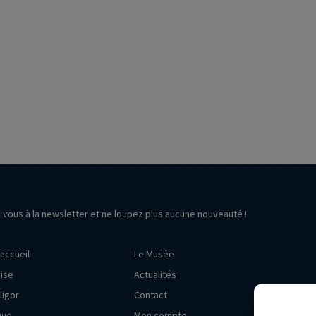
z vous à la newsletter et ne loupez plus aucune nouveauté !
’accueil
Le Musée
rise
Actualités
ligor
Contact
que
Mon compte