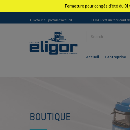
Fermeture pour congés d'été du 01/
Retour au portail d’accueil
ELIGOR est un fabricant de
Accueil
L’entreprise
BOUTIQUE