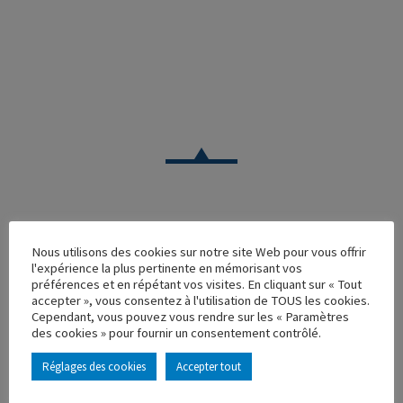
CAMION
Nous utilisons des cookies sur notre site Web pour vous offrir
l'expérience la plus pertinente en mémorisant vos
RENAULT R350 GELT SURGELES
préférences et en répétant vos visites. En cliquant sur « Tout
accepter », vous consentez à l'utilisation de TOUS les cookies.
Réf. : 110363
Cependant, vous pouvez vous rendre sur les « Paramètres
Rupture de stock
des cookies » pour fournir un consentement contrôlé.
Caractéristique principales :
Réglages des cookies
Accepter tout
AJOUTER À MA COLLECTION