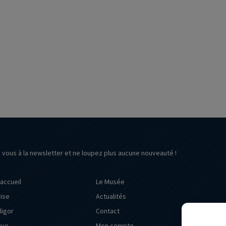
z vous à la newsletter et ne loupez plus aucune nouveauté !
’accueil
Le Musée
rise
Actualités
ligor
Contact
que
Mon compte