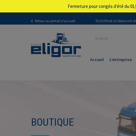
Fermeture pour congés d'été du 01/
Retour au portail d’accueil
ELIGOR est un fabricant de
Accueil
L’entreprise
BOUTIQUE