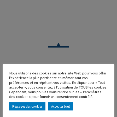
CAMION
Nous utilisons des cookies sur notre site Web pour vous offrir
l'expérience la plus pertinente en mémorisant vos
RENAULT R350 ACBG
préférences et en répétant vos visites. En cliquant sur « Tout
accepter », vous consentez à l'utilisation de TOUS les cookies.
Réf. : 110503
Cependant, vous pouvez vous rendre sur les « Paramètres
Rupture de stock
des cookies » pour fournir un consentement contrôlé.
Caractéristique principales :
Réglages des cookies
Accepter tout
AJOUTER À MA COLLECTION