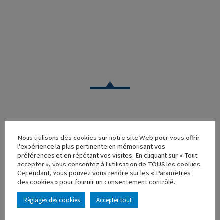
CAMION
Nous utilisons des cookies sur notre site Web pour vous offrir
l'expérience la plus pertinente en mémorisant vos
RENAULT R340 TI LA POSTE
préférences et en répétant vos visites. En cliquant sur « Tout
accepter », vous consentez à l'utilisation de TOUS les cookies.
Réf. : 110061
Cependant, vous pouvez vous rendre sur les « Paramètres
Rupture de stock
des cookies » pour fournir un consentement contrôlé.
Caractéristique principales :
Réglages des cookies
Accepter tout
AJOUTER À MA COLLECTION