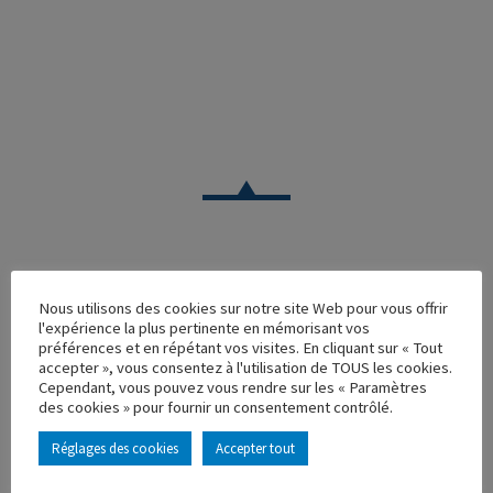
CAMION
Nous utilisons des cookies sur notre site Web pour vous offrir
l'expérience la plus pertinente en mémorisant vos
RENAULT R340 DARFEUILLE LACASSAGNE
préférences et en répétant vos visites. En cliquant sur « Tout
accepter », vous consentez à l'utilisation de TOUS les cookies.
Réf. : 110383
Cependant, vous pouvez vous rendre sur les « Paramètres
Rupture de stock
des cookies » pour fournir un consentement contrôlé.
Caractéristique principales :
Réglages des cookies
Accepter tout
AJOUTER À MA COLLECTION