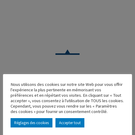
CAMION
Nous utilisons des cookies sur notre site Web pour vous offrir
l'expérience la plus pertinente en mémorisant vos
RENAULT R340 C.T.S
préférences et en répétant vos visites. En cliquant sur « Tout
accepter », vous consentez à l'utilisation de TOUS les cookies.
Réf. : 110210
Cependant, vous pouvez vous rendre sur les « Paramètres
Rupture de stock
des cookies » pour fournir un consentement contrôlé.
Caractéristique principales :
Réglages des cookies
Accepter tout
AJOUTER À MA COLLECTION