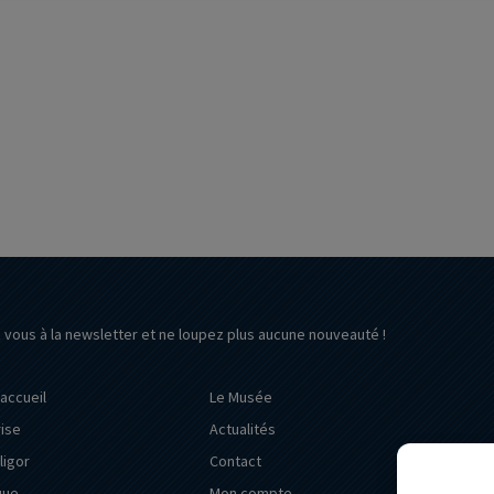
z vous à la newsletter et ne loupez plus aucune nouveauté !
’accueil
Le Musée
rise
Actualités
ligor
Contact
que
Mon compte