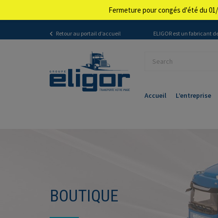
Fermeture pour congés d'été du 01/
Retour au portail d’accueil
ELIGOR est un fabricant de
Accueil
L’entreprise
BOUTIQUE