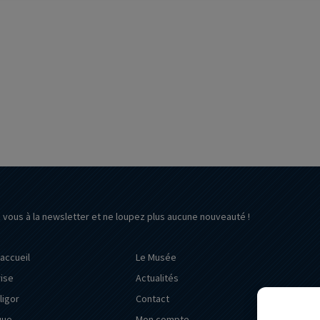
z vous à la newsletter et ne loupez plus aucune nouveauté !
’accueil
Le Musée
rise
Actualités
ligor
Contact
que
Mon compte