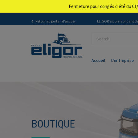
Fermeture pour congés d'été du 01/
Retour au portail d’accueil
ELIGOR est un fabricant de
Accueil
L’entreprise
BOUTIQUE