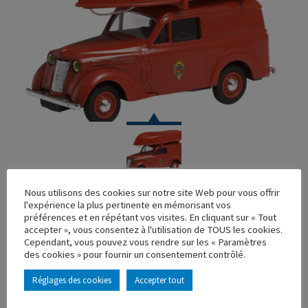
VOITURE
Nous utilisons des cookies sur notre site Web pour vous offrir
l'expérience la plus pertinente en mémorisant vos
RENAULT JUVAQUATRE POMPIERS BARQUE + RAMES
préférences et en répétant vos visites. En cliquant sur « Tout
accepter », vous consentez à l'utilisation de TOUS les cookies.
Réf. : 100498
Cependant, vous pouvez vous rendre sur les « Paramètres
Rupture de stock
des cookies » pour fournir un consentement contrôlé.
Caractéristique principales :
Réglages des cookies
Accepter tout
AJOUTER À MA COLLECTION